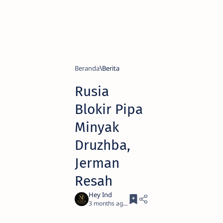
Beranda
Berita
Rusia
Blokir Pipa
Minyak
Druzhba,
Jerman
Resah
3 months ago
3