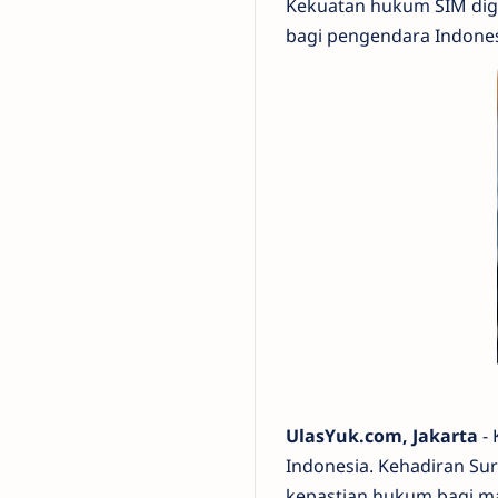
Kekuatan hukum SIM digit
bagi pengendara Indones
UlasYuk.com, Jakarta
- 
Indonesia. Kehadiran Su
kepastian hukum bagi ma