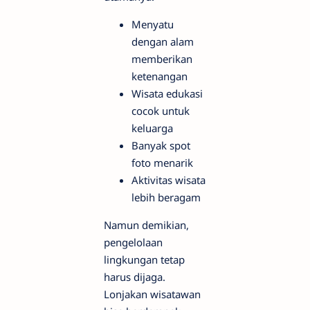
Menyatu
dengan alam
memberikan
ketenangan
Wisata edukasi
cocok untuk
keluarga
Banyak spot
foto menarik
Aktivitas wisata
lebih beragam
Namun demikian,
pengelolaan
lingkungan tetap
harus dijaga.
Lonjakan wisatawan