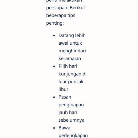
persiapan. Berikut
beberapa tips
penting:
Datang lebih
awal untuk
menghindari
keramaian
Pilih hari
kunjungan di
luar puncak
libur
Pesan
penginapan
jauh hari
sebelumnya
Bawa
perlengkapan