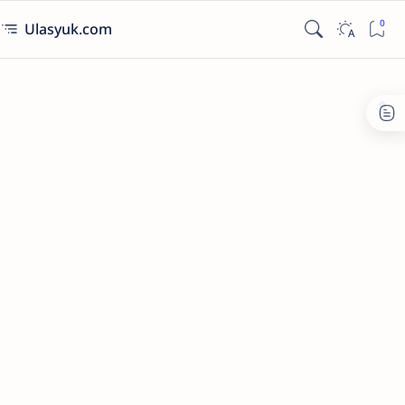
Ulasyuk.com