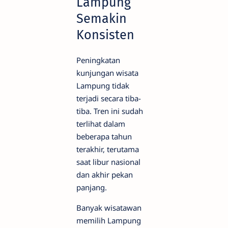
Lampung
Semakin
Konsisten
Peningkatan
kunjungan wisata
Lampung tidak
terjadi secara tiba-
tiba. Tren ini sudah
terlihat dalam
beberapa tahun
terakhir, terutama
saat libur nasional
dan akhir pekan
panjang.
Banyak wisatawan
memilih Lampung