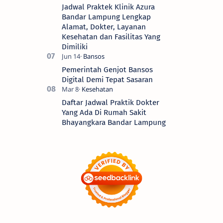
Jadwal Praktek Klinik Azura
Bandar Lampung Lengkap
Alamat, Dokter, Layanan
Kesehatan dan Fasilitas Yang
Dimiliki
Pemerintah Genjot Bansos
Digital Demi Tepat Sasaran
Daftar Jadwal Praktik Dokter
Yang Ada Di Rumah Sakit
Bhayangkara Bandar Lampung