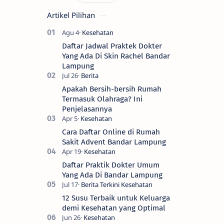
Artikel Pilihan
Daftar Jadwal Praktek Dokter
Yang Ada Di Skin Rachel Bandar
Lampung
Apakah Bersih-bersih Rumah
Termasuk Olahraga? Ini
Penjelasannya
Cara Daftar Online di Rumah
Sakit Advent Bandar Lampung
Daftar Praktik Dokter Umum
Yang Ada Di Bandar Lampung
12 Susu Terbaik untuk Keluarga
demi Kesehatan yang Optimal