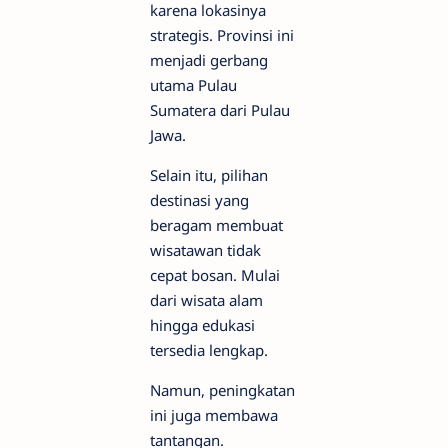
karena lokasinya
strategis. Provinsi ini
menjadi gerbang
utama Pulau
Sumatera dari Pulau
Jawa.
Selain itu, pilihan
destinasi yang
beragam membuat
wisatawan tidak
cepat bosan. Mulai
dari wisata alam
hingga edukasi
tersedia lengkap.
Namun, peningkatan
ini juga membawa
tantangan.