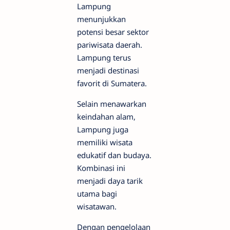
Lampung
menunjukkan
potensi besar sektor
pariwisata daerah.
Lampung terus
menjadi destinasi
favorit di Sumatera.
Selain menawarkan
keindahan alam,
Lampung juga
memiliki wisata
edukatif dan budaya.
Kombinasi ini
menjadi daya tarik
utama bagi
wisatawan.
Dengan pengelolaan