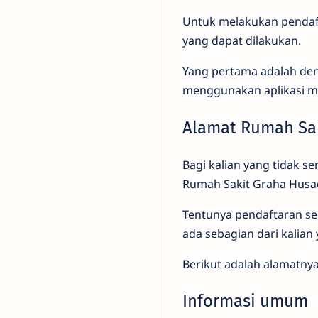
Untuk melakukan pendafta
yang dapat dilakukan.
Yang pertama adalah den
menggunakan aplikasi mo
Alamat Rumah Sa
Bagi kalian yang tidak 
Rumah Sakit Graha Husad
Tentunya pendaftaran sec
ada sebagian dari kalia
Berikut adalah alamatny
Informasi umum