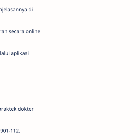
jelasannya di
an secara online
lui aplikasi
praktek dokter
7901-112.