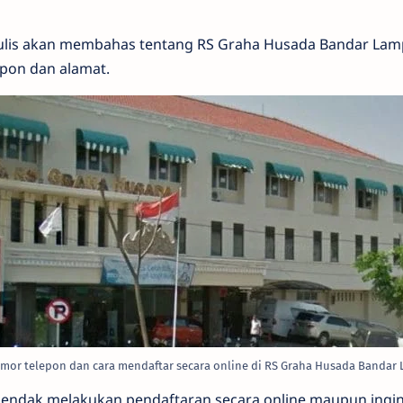
enulis akan membahas tentang RS Graha Husada Bandar Lam
epon dan alamat.
omor telepon dan cara mendaftar secara online di RS Graha Husada Bandar
hendak melakukan pendaftaran secara online maupun ingin