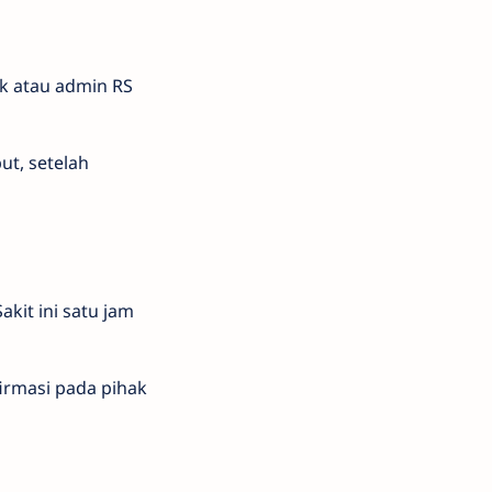
ak atau admin RS
ut, setelah
kit ini satu jam
firmasi pada pihak