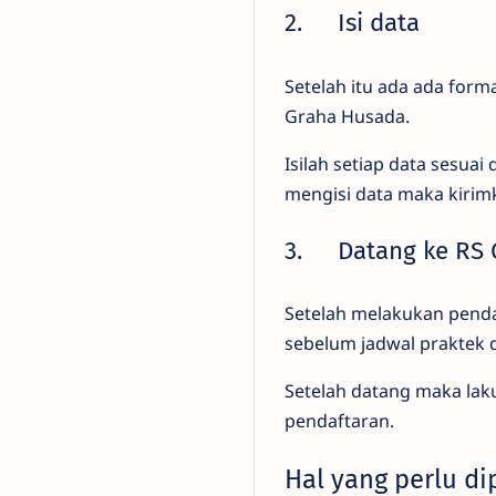
2.
Isi data
Setelah itu ada ada form
Graha Husada.
Isilah setiap data sesua
mengisi data maka kirim
3.
Datang ke RS
Setelah melakukan pendaf
sebelum jadwal praktek d
Setelah datang maka laku
pendaftaran.
Hal yang perlu di