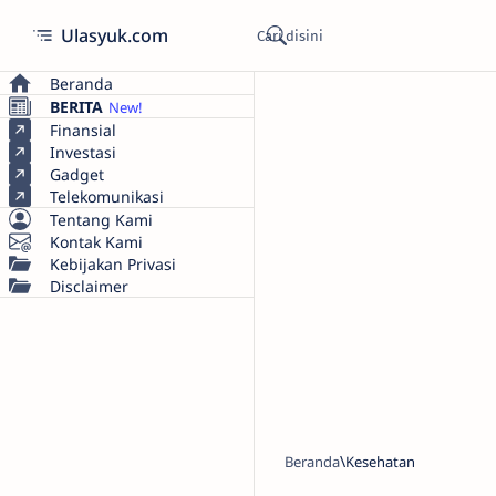
Ulasyuk.com
Beranda
BERITA
Finansial
Investasi
Gadget
Telekomunikasi
Tentang Kami
Kontak Kami
Kebijakan Privasi
Disclaimer
Beranda
Kesehatan