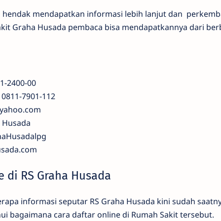
 hendak mendapatkan informasi lebih lanjut dan perkemb
akit Graha Husada pembaca bisa mendapatkannya dari ber
1-2400-00
: 0811-7901-112
@yahoo.com
a Husada
haHusadalpg
usada.com
ne di RS Graha Husada
rapa informasi seputar RS Graha Husada kini sudah saatn
i bagaimana cara daftar online di Rumah Sakit tersebut.