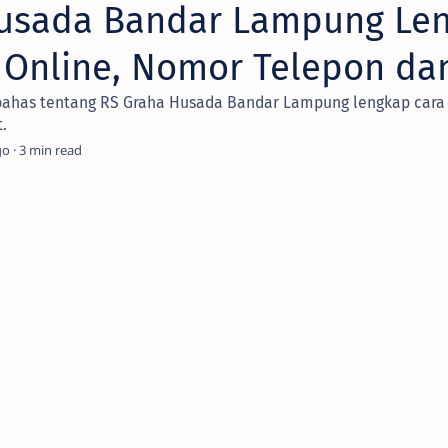
usada Bandar Lampung Le
r Online, Nomor Telepon da
bahas tentang RS Graha Husada Bandar Lampung lengkap cara d
.
go
3