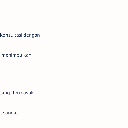
 Konsultasi dengan
at menimbulkan
mbang. Termasuk
t sangat