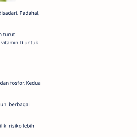
isadari. Padahal,
h turut
 vitamin D untuk
dan fosfor. Kedua
ruhi berbagai
ki risiko lebih