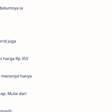
belumnya ia
rid juga
as harga Rp 355
g menonjol hanya
kap. Mulai dari
 masih