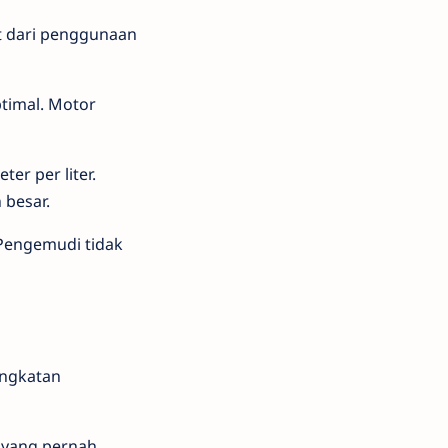
at dari penggunaan
ptimal. Motor
er per liter.
 besar.
. Pengemudi tidak
ingkatan
a yang pernah