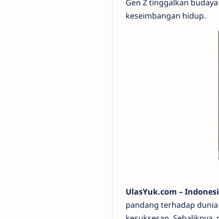
Gen Z tinggalkan budaya
keseimbangan hidup.
UlasYuk.com – Indones
pandang terhadap dunia k
kesuksesan. Sebaliknya,