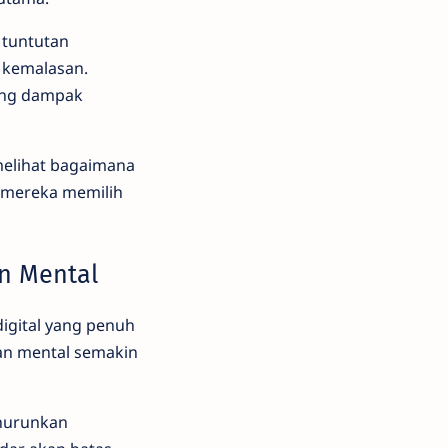
 tuntutan
k kemalasan.
ang dampak
 melihat bagaimana
, mereka memilih
n Mental
igital yang penuh
han mental semakin
enurunkan