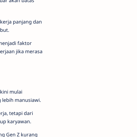
adar akan batas
kerja panjang dan
but.
menjadi faktor
erjaan jika merasa
ini mulai
 lebih manusiawi.
ja, tetapi dari
dup karyawan.
ang Gen Z kurang