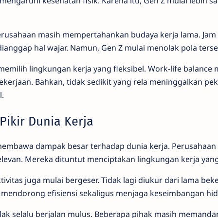
mengaruhi kesehatan fisik. Karena itu, Gen Z mulai lebih s
erusahaan masih mempertahankan budaya kerja lama. Jam 
 dianggap hal wajar. Namun, Gen Z mulai menolak pola terse
h memilih lingkungan kerja yang fleksibel. Work-life balance 
kerjaan. Bahkan, tidak sedikit yang rela meninggalkan pek
l.
Pikir Dunia Kerja
embawa dampak besar terhadap dunia kerja. Perusahaan k
elevan. Mereka dituntut menciptakan lingkungan kerja yang
ivitas juga mulai bergeser. Tidak lagi diukur dari lama beker
ini mendorong efisiensi sekaligus menjaga keseimbangan hi
dak selalu berjalan mulus. Beberapa pihak masih memand