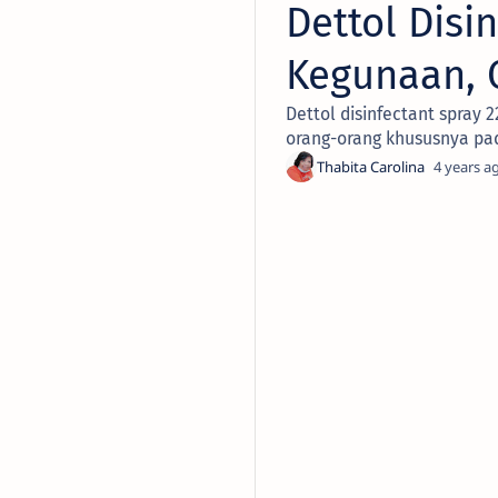
Dettol Disi
Kegunaan, 
Dettol disinfectant spray
orang-orang khususnya p
4 years a