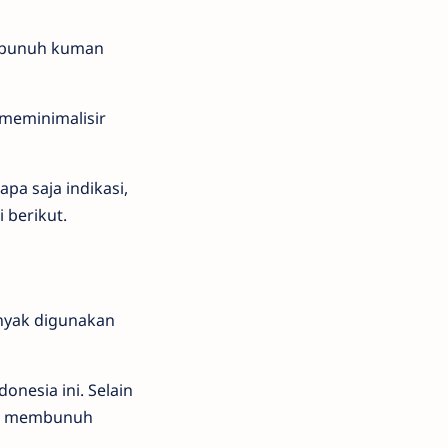
embunuh kuman
meminimalisir
pa saja indikasi,
 berikut.
anyak digunakan
onesia ini. Selain
isa membunuh