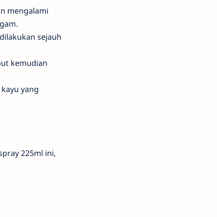
kan mengalami
agam.
 dilakukan sejauh
ebut kemudian
n kayu yang
pray 225ml ini,