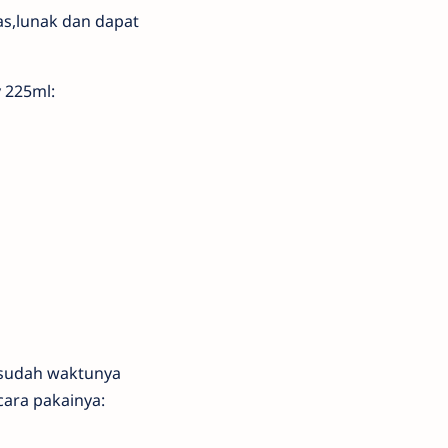
as,lunak dan dapat
y 225ml:
g sudah waktunya
cara pakainya: