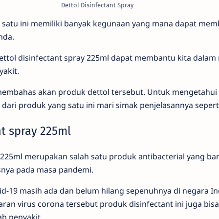
Dettol Disinfectant Spray
g satu ini memiliki banyak kegunaan yang mana dapat m
nda.
ol disinfectant spray 225ml dapat membantu kita dalam 
yakit.
 membahas akan produk dettol tersebut. Untuk mengetahui a
dari produk yang satu ini mari simak penjelasannya seperti
nt spray 225ml
y 225ml merupakan salah satu produk antibacterial yang b
snya pada masa pandemi.
id-19 masih ada dan belum hilang sepenuhnya di negara Ind
an virus corona tersebut produk disinfectant ini juga b
b penyakit.