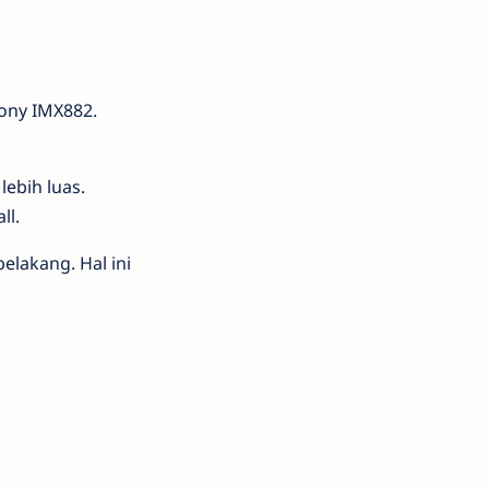
ony IMX882.
ebih luas.
ll.
lakang. Hal ini