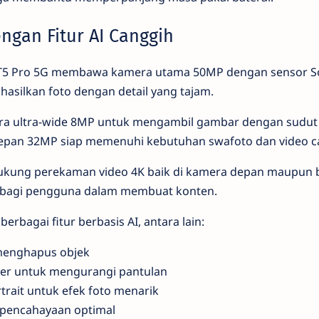
gan Fitur AI Canggih
vo T5 Pro 5G membawa kamera utama 50MP dengan sensor S
silkan foto dengan detail yang tajam.
mera ultra-wide 8MP untuk mengambil gambar dengan sudut l
epan 32MP siap memenuhi kebutuhan swafoto dan video ca
ukung perekaman video 4K baik di kamera depan maupun be
s bagi pengguna dalam membuat konten.
rbagai fitur berbasis AI, antara lain:
 menghapus objek
ver untuk mengurangi pantulan
trait untuk efek foto menarik
k pencahayaan optimal