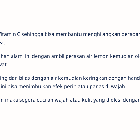
itamin C sehingga bisa membantu menghilangkan peradan
ya.
han alami ini dengan ambil perasan air lemon kemudian o
wat.
ng dan bilas dengan air kemudian keringkan dengan hand
ini bisa menimbulkan efek perih atau panas di wajah.
ian maka segera cucilah wajah atau kulit yang diolesi denga