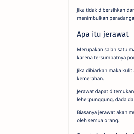
Jika tidak dibersihkan d
menimbulkan peradanga
Apa itu jerawat
Merupakan salah satu masa
karena tersumbatnya pori
Jika dibiarkan maka kul
kemerahan.
Jerawat dapat ditemukan
leher,punggung, dada da
Biasanya jerawat akan m
oleh semua orang.