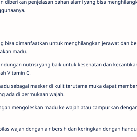
an diberikan penjelasan bahan alami yang bisa menghilang
ggunaanya.
g bisa dimanfaatkan untuk menghilangkan jerawat dan bek
akan madu.
dungan nutrisi yang baik untuk kesehatan dan kecantikan 
ah Vitamin C.
du sebagai masker di kulit terutama muka dapat memba
ng ada di permukaan wajah.
gan mengoleskan madu ke wajah atau campurkan dengan
bilas wajah dengan air bersih dan keringkan dengan handu