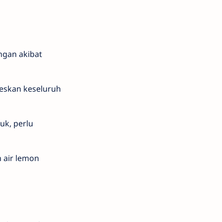
gan akibat
leskan keseluruh
uk, perlu
n air lemon