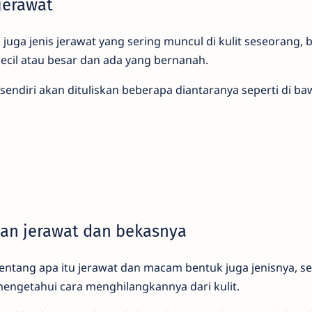
jerawat
juga jenis jerawat yang sering muncul di kulit seseorang, 
ecil atau besar dan ada yang bernanah.
 sendiri akan dituliskan beberapa diantaranya seperti di baw
an jerawat dan bekasnya
ntang apa itu jerawat dan macam bentuk juga jenisnya, s
mengetahui cara menghilangkannya dari kulit.