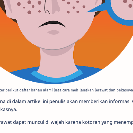
ter berikut daftar bahan alami juga cara mehilangkan jerawat dan bekasnya 
 di dalam artikel ini penulis akan memberikan informasi 
ekasnya.
erawat dapat muncul di wajah karena kotoran yang menemp