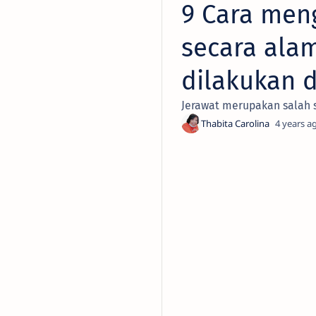
9 Cara men
secara ala
dilakukan 
Jerawat merupakan salah s
4 years a