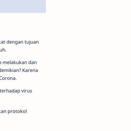
kat dengan tujuan
buh.
ap melakukan dan
demikian? Karena
Corona.
terhadap virus
kan protokol