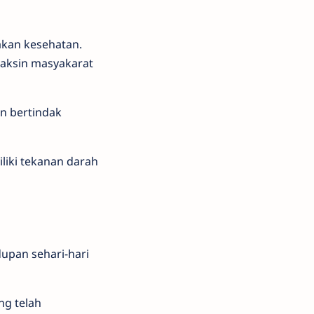
kan kesehatan.
vaksin masyakarat
an bertindak
liki tekanan darah
upan sehari-hari
ng telah