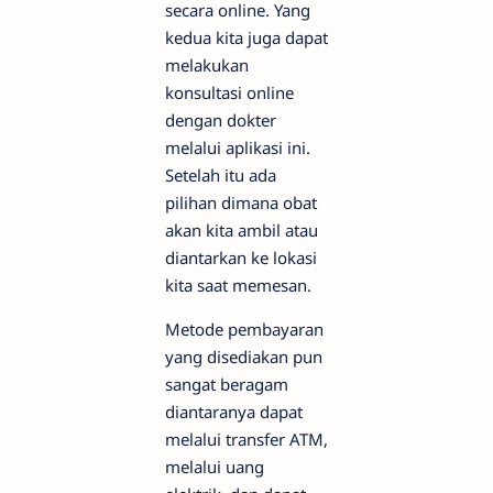
secara online. Yang
kedua kita juga dapat
melakukan
konsultasi online
dengan dokter
melalui aplikasi ini.
Setelah itu ada
pilihan dimana obat
akan kita ambil atau
diantarkan ke lokasi
kita saat memesan.
Metode pembayaran
yang disediakan pun
sangat beragam
diantaranya dapat
melalui transfer ATM,
melalui uang