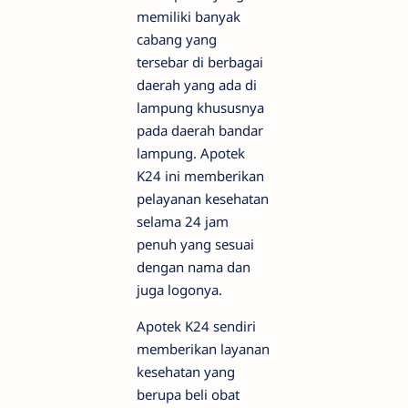
memiliki banyak
cabang yang
tersebar di berbagai
daerah yang ada di
lampung khususnya
pada daerah bandar
lampung. Apotek
K24 ini memberikan
pelayanan kesehatan
selama 24 jam
penuh yang sesuai
dengan nama dan
juga logonya.
Apotek K24 sendiri
memberikan layanan
kesehatan yang
berupa beli obat