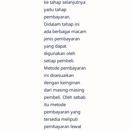
ke tahap selanjutnya
yaitu tahap
pembayaran.
Didalam tahap ini
ada berbagai macam
jenis pembayaran
yang dapat
digunakan oleh
setiap pembeli.
Metode pembayaran
ini disesuaikan
dengan keinginan
dari masing-masing
pembeli. Oleh sebab
itu metode
pembayaran yang
tersedia meliputi
pembayaran lewat