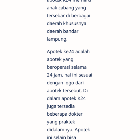
anak cabang yang
tersebar di berbagai
daerah khususnya
daerah bandar
lampung.
Apotek ke24 adalah
apotek yang
beroperasi selama
24 jam, hal ini sesuai
dengan logo dari
apotek tersebut. Di
dalam apotek K24
juga tersedia
beberapa dokter
yang praktek
didalamnya. Apotek
ini selain bisa