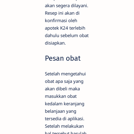
akan segera dilayani.
Resep ini akan di
konfirmasi oleh
apotek K24 terlebih
dahulu sebelum obat
disiapkan.
Pesan obat
Setelah mengetahui
obat apa saja yang
akan dibeli maka
masukkan obat
kedalam keranjang
belanjaan yang
tersedia di aplikasi.
Setelah melakukan
hal tersebut barulah