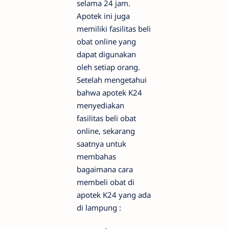
selama 24 jam.
Apotek ini juga
memiliki fasilitas beli
obat online yang
dapat digunakan
oleh setiap orang.
Setelah mengetahui
bahwa apotek K24
menyediakan
fasilitas beli obat
online, sekarang
saatnya untuk
membahas
bagaimana cara
membeli obat di
apotek K24 yang ada
di lampung :