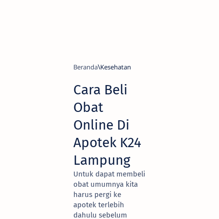
Beranda
Kesehatan
Cara Beli
Obat
Online Di
Apotek K24
Lampung
Untuk dapat membeli
obat umumnya kita
harus pergi ke
apotek terlebih
dahulu sebelum