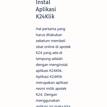
Instal
Aplikasi
K24Klik
Hal pertama yang
harus dilakukan
sebelum membeli
obat online di apotek
K24 yang ada di
lampung adalah
dengan menginstal
aplikasi K24Klik.
Aplikasi K24Klik
merupakan aplikasi
resmi milik apotek
K24. Dengan
menggunakan
aplikasi ini maka kita