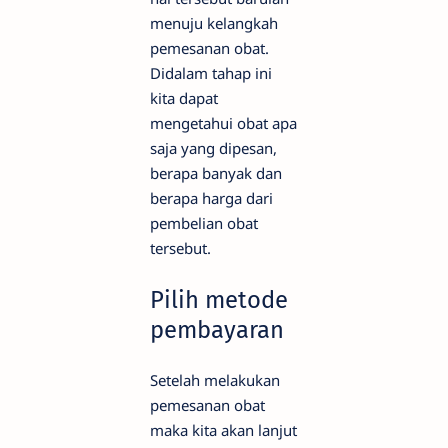
menuju kelangkah
pemesanan obat.
Didalam tahap ini
kita dapat
mengetahui obat apa
saja yang dipesan,
berapa banyak dan
berapa harga dari
pembelian obat
tersebut.
Pilih metode
pembayaran
Setelah melakukan
pemesanan obat
maka kita akan lanjut