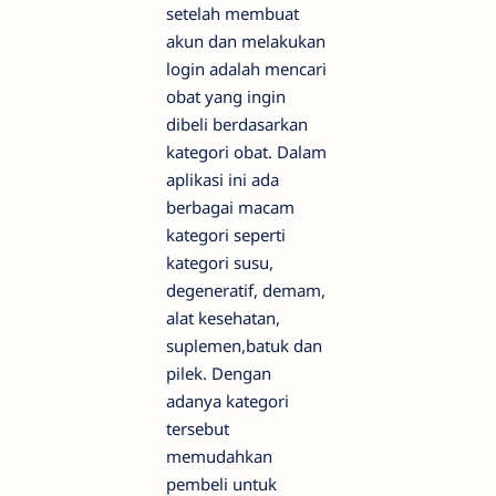
setelah membuat
akun dan melakukan
login adalah mencari
obat yang ingin
dibeli berdasarkan
kategori obat. Dalam
aplikasi ini ada
berbagai macam
kategori seperti
kategori susu,
degeneratif, demam,
alat kesehatan,
suplemen,batuk dan
pilek. Dengan
adanya kategori
tersebut
memudahkan
pembeli untuk