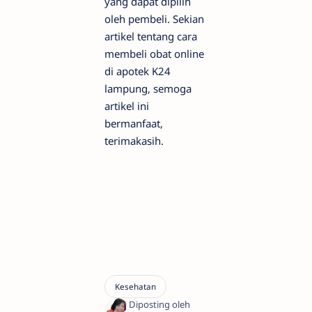
yang dapat dipilih
oleh pembeli. Sekian
artikel tentang cara
membeli obat online
di apotek K24
lampung, semoga
artikel ini
bermanfaat,
terimakasih.